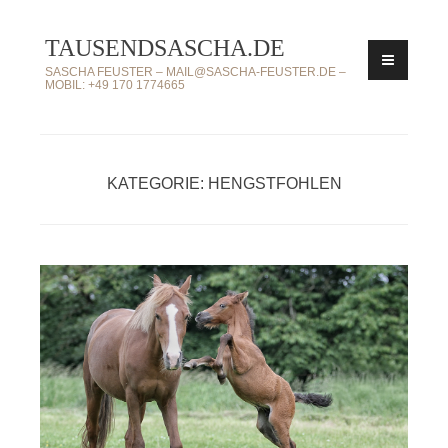
Zum
TAUSENDSASCHA.DE
Inhalt
springen
SASCHA FEUSTER – MAIL@SASCHA-FEUSTER.DE –
MOBIL: +49 170 1774665
KATEGORIE: HENGSTFOHLEN