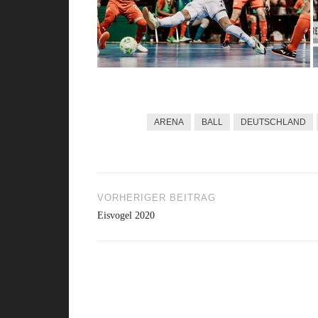
ARENA
BALL
DEUTSCHLAND
VORHERIGER BEITRAG
Beitragsnavigation
Eisvogel 2020