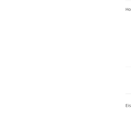
Ho
Ei