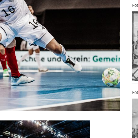
Fo
Fo