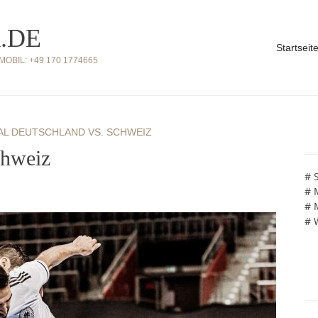
.DE
Startseit
BIL: +49 170 1774665
AL DEUTSCHLAND VS. SCHWEIZ
chweiz
# 
# 
# 
# 