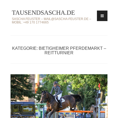
Zum
TAUSENDSASCHA.DE
Inhalt
springen
SASCHA FEUSTER – MAIL@SASCHA-FEUSTER.DE –
MOBIL: +49 170 1774665
KATEGORIE: BIETIGHEIMER PFERDEMARKT –
REITTURNIER