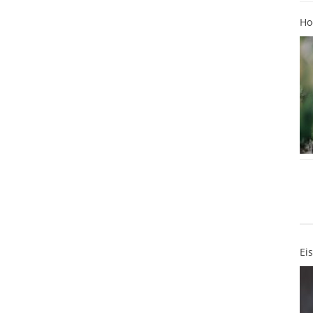
Ho
Ei