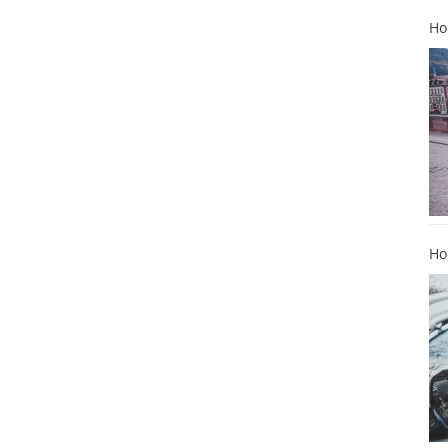
Ho
Ho