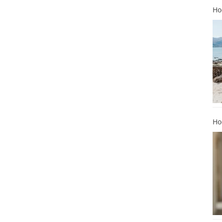
Ho
Ho