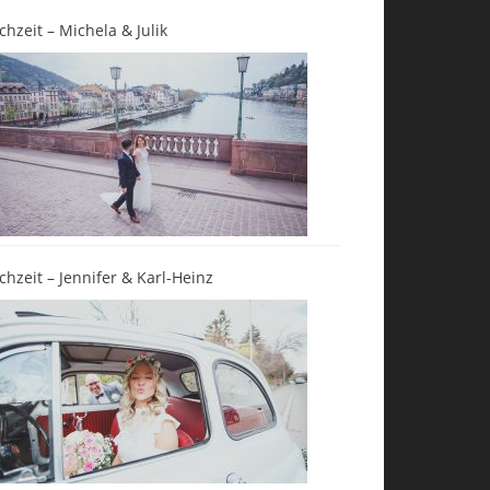
chzeit – Michela & Julik
chzeit – Jennifer & Karl-Heinz