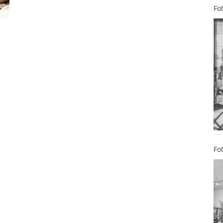
Fo
Fo