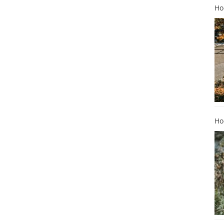
Ho
Ho