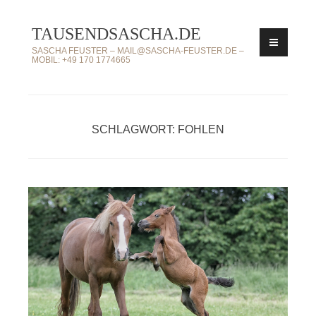
Zum
TAUSENDSASCHA.DE
Inhalt
springen
SASCHA FEUSTER – MAIL@SASCHA-FEUSTER.DE –
MOBIL: +49 170 1774665
SCHLAGWORT: FOHLEN