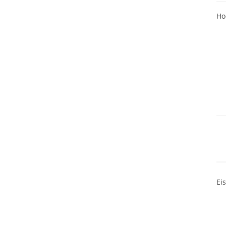
Ho
Ei