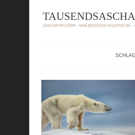
Zum
TAUSENDSASCHA
Inhalt
springen
SASCHA FEUSTER – MAIL@SASCHA-FEUSTER.DE – MO
SCHLAG