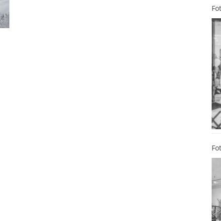
Fo
Fo