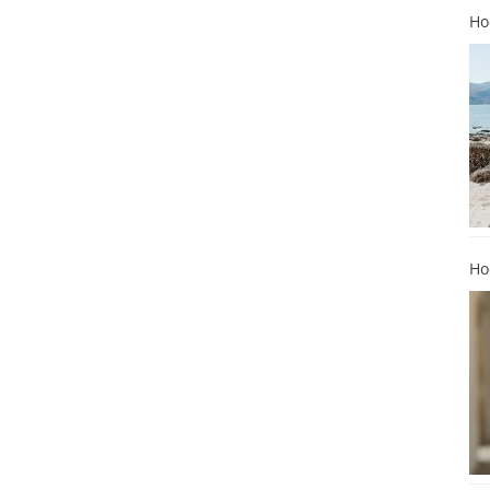
Ho
Ho