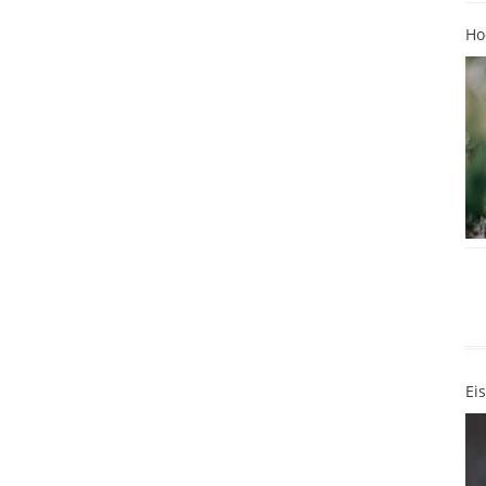
Ho
Ei