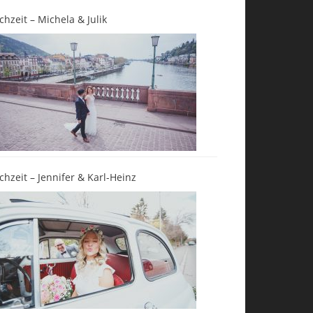
chzeit – Michela & Julik
chzeit – Jennifer & Karl-Heinz