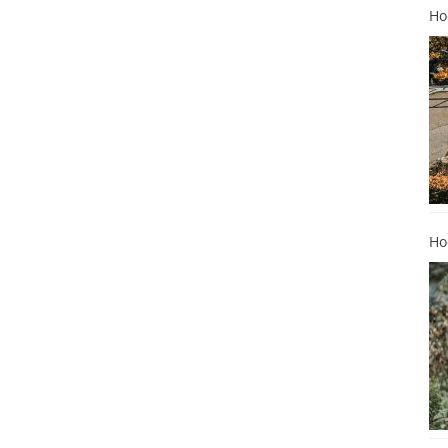
Ho
Ho