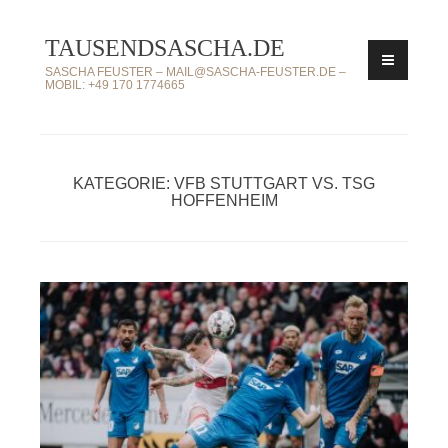
Zum
TAUSENDSASCHA.DE
Inhalt
springen
SASCHA FEUSTER – MAIL@SASCHA-FEUSTER.DE –
MOBIL: +49 170 1774665
KATEGORIE: VFB STUTTGART VS. TSG
HOFFENHEIM