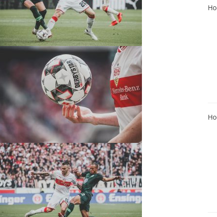
Ho
Ho