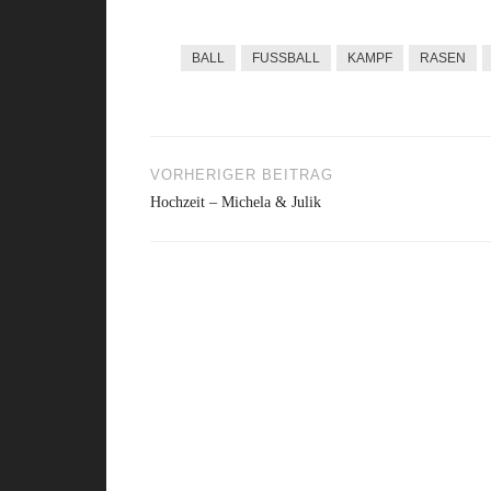
BALL
FUSSBALL
KAMPF
RASEN
VORHERIGER BEITRAG
Beitragsnavigation
Hochzeit – Michela & Julik