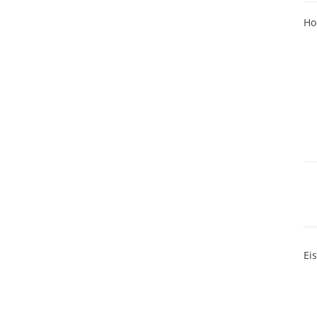
Ho
Ei