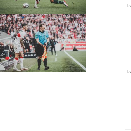
Ho
Ho