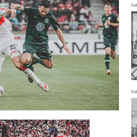
Fo
Fo