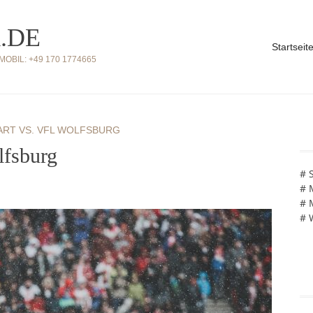
.DE
Startseit
BIL: +49 170 1774665
ART VS. VFL WOLFSBURG
lfsburg
# 
# 
# 
# 