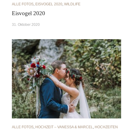
ALLE FOTOS
,
EISVOGEL 2020
,
WILDLIFE
Eisvogel 2020
31. Oktober 2020
ALLE FOTOS
,
HOCHZEIT – VANESSA & MARCEL
,
HOCHZEITEN