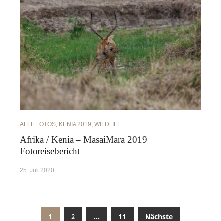
ALLE FOTOS
,
KENIA 2019
,
WILDLIFE
Afrika / Kenia – MasaiMara 2019
Fotoreisebericht
25. Juli 2020
1
2
…
11
Nächste