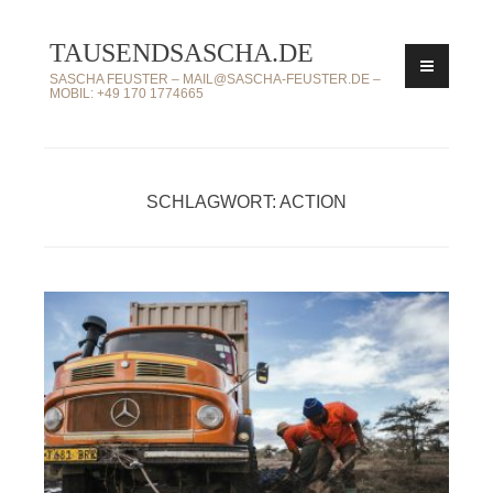
Zum
TAUSENDSASCHA.DE
Inhalt
springen
SASCHA FEUSTER – MAIL@SASCHA-FEUSTER.DE –
MOBIL: +49 170 1774665
SCHLAGWORT: ACTION