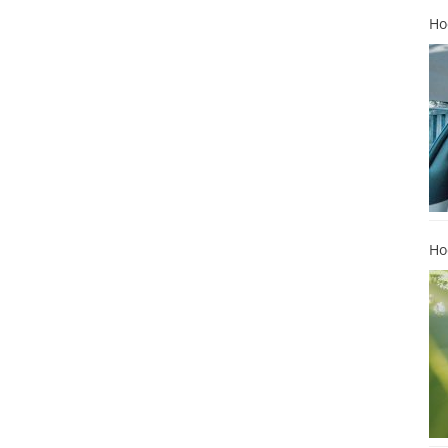
Ho
Ho