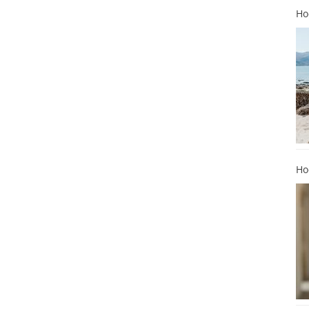
Ho
Ho