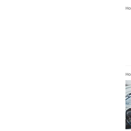
Ho
Ho