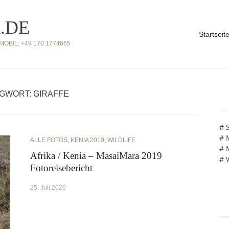
.DE
Startseit
BIL: +49 170 1774665
GWORT: GIRAFFE
# 
# 
ALLE FOTOS
,
KENIA 2019
,
WILDLIFE
# 
Afrika / Kenia – MasaiMara 2019
# 
Fotoreisebericht
25. Juli 2020