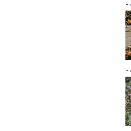
Ho
Ho