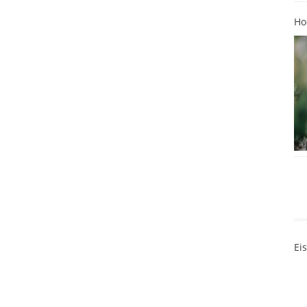
Ho
Ei