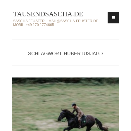
Zum
TAUSENDSASCHA.DE
Inhalt
springen
SASCHA FEUSTER – MAIL@SASCHA-FEUSTER.DE –
MOBIL: +49 170 1774665
SCHLAGWORT: HUBERTUSJAGD