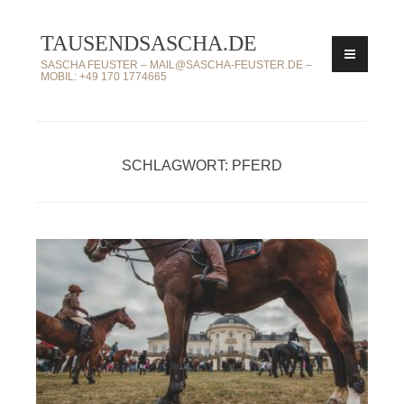
Zum
TAUSENDSASCHA.DE
Inhalt
springen
SASCHA FEUSTER – MAIL@SASCHA-FEUSTER.DE –
MOBIL: +49 170 1774665
SCHLAGWORT: PFERD