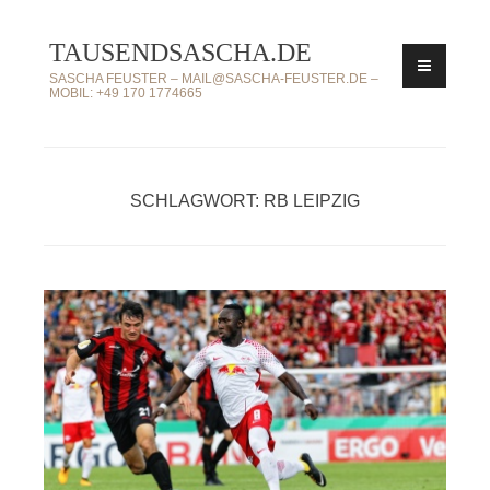
Zum
TAUSENDSASCHA.DE
Inhalt
springen
SASCHA FEUSTER – MAIL@SASCHA-FEUSTER.DE –
MOBIL: +49 170 1774665
SCHLAGWORT: RB LEIPZIG