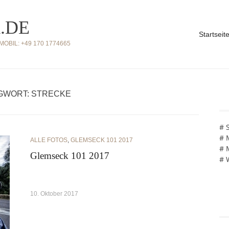
.DE
Startseit
BIL: +49 170 1774665
GWORT: STRECKE
# 
# 
ALLE FOTOS
,
GLEMSECK 101 2017
# 
Glemseck 101 2017
# 
10. Oktober 2017