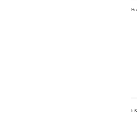
Ho
Ei