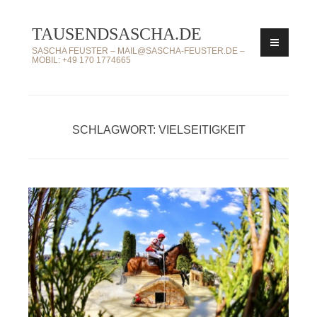
Zum
TAUSENDSASCHA.DE
Inhalt
springen
SASCHA FEUSTER – MAIL@SASCHA-FEUSTER.DE –
MOBIL: +49 170 1774665
SCHLAGWORT: VIELSEITIGKEIT