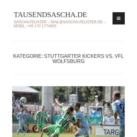
Zum
TAUSENDSASCHA.DE
Inhalt
springen
SASCHA FEUSTER – MAIL@SASCHA-FEUSTER.DE –
MOBIL: +49 170 1774665
KATEGORIE: STUTTGARTER KICKERS VS. VFL
WOLFSBURG