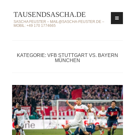
Zum
TAUSENDSASCHA.DE
Inhalt
springen
SASCHA FEUSTER – MAIL@SASCHA-FEUSTER.DE –
MOBIL: +49 170 1774665
KATEGORIE: VFB STUTTGART VS. BAYERN
MÜNCHEN