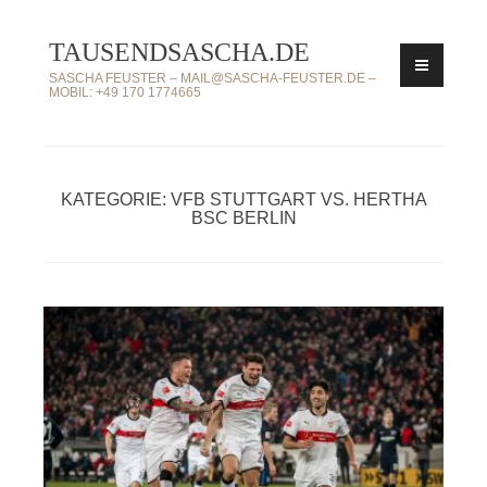
Zum
TAUSENDSASCHA.DE
Inhalt
springen
SASCHA FEUSTER – MAIL@SASCHA-FEUSTER.DE –
MOBIL: +49 170 1774665
KATEGORIE: VFB STUTTGART VS. HERTHA
BSC BERLIN