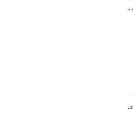
Ho
Ei