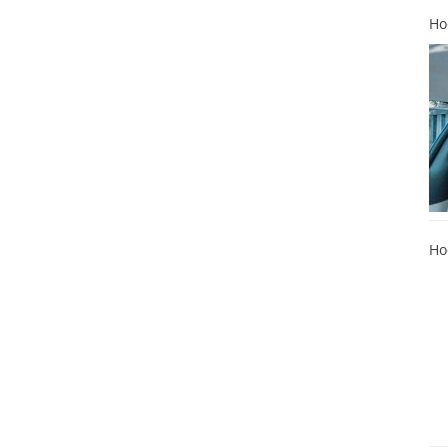
Ho
Ho