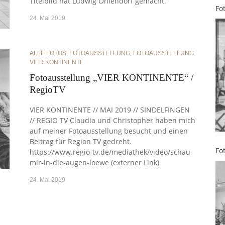
Titelbild hat Ludwig Ohlendorf gemacht.
Fo
24. Mai 2019
ALLE FOTOS
,
FOTOAUSSTELLUNG
,
FOTOAUSSTELLUNG
VIER KONTINENTE
Fotoausstellung „VIER KONTINENTE“ /
RegioTV
VIER KONTINENTE // MAI 2019 // SINDELFINGEN
// REGIO TV Claudia und Christopher haben mich
auf meiner Fotoausstellung besucht und einen
Beitrag für Region TV gedreht.
Fo
https://www.regio-tv.de/mediathek/video/schau-
mir-in-die-augen-loewe (externer Link)
24. Mai 2019