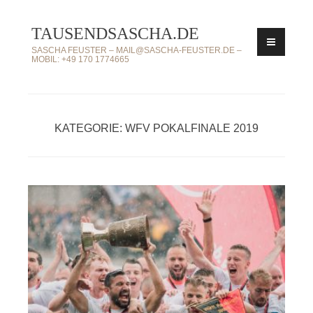
Zum
TAUSENDSASCHA.DE
Inhalt
springen
SASCHA FEUSTER – MAIL@SASCHA-FEUSTER.DE –
MOBIL: +49 170 1774665
KATEGORIE: WFV POKALFINALE 2019