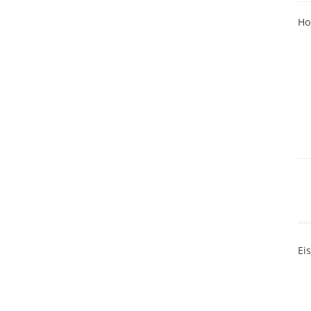
Ho
Ei