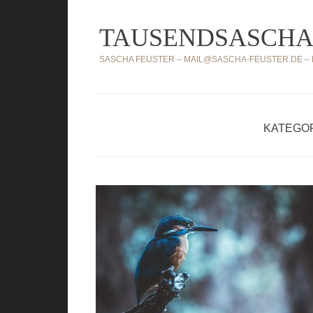
Zum
TAUSENDSASCHA
Inhalt
springen
SASCHA FEUSTER – MAIL@SASCHA-FEUSTER.DE – MO
KATEGOR