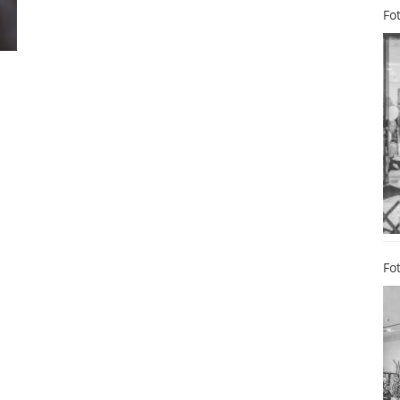
Fo
Fo