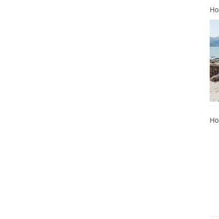
Ho
Ho