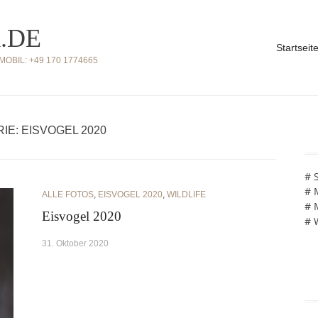
.DE
Startseit
BIL: +49 170 1774665
IE: EISVOGEL 2020
# 
# 
ALLE FOTOS
,
EISVOGEL 2020
,
WILDLIFE
# 
Eisvogel 2020
# 
31. Oktober 2020