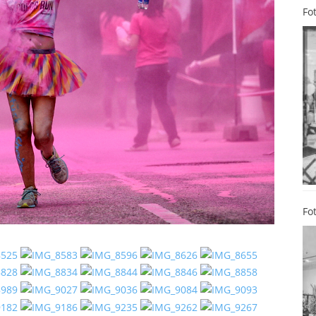
Fo
Fo