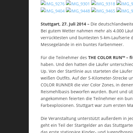
Stuttgart, 27. Juli 2014 –
Die deutschlandweite
Bei gutem Wetter nahmen mehr als 4.000 Läu
verrücktesten und buntesten 5-km-Laufserie d
Messegelände in ein buntes Farbenmeer.
Für die Teilnehmer des
THE COLOR RUN™ – fi
haben. Und den hatten die Läufer unterschie
Up. Von der Startlinie aus starteten die Läuf
weißen Outfits. Auf der 5-Kilometer-Strecke 
COLOR RUNNER die vier Color Zones, in denen
Reismehlbasis beworfen wurden. Bunt und üb
angekommen feierten die Teilnehmer ein bunt
Farbexplosionen. Stuttgart war zum ersten Ma
Die Veranstaltung unterstützt außerdem in jede
geht ein Teil der Startgelder an das Stuttgart
das erste stationäre Kinder- und Jugendhospiz