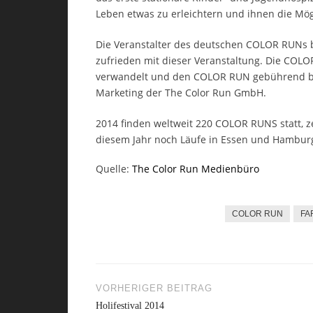
Leben etwas zu erleichtern und ihnen die Mö
Die Veranstalter des deutschen COLOR RUNs bew
zufrieden mit dieser Veranstaltung. Die COL
verwandelt und den COLOR RUN gebührend bunt
Marketing der The Color Run GmbH.
2014 finden weltweit 220 COLOR RUNS statt, z
diesem Jahr noch Läufe in Essen und Hamburg 
Quelle:
The Color Run Medienbüro
COLOR RUN
FA
VORHERIGER BEITRAG
Beitragsnavigation
Holifestival 2014