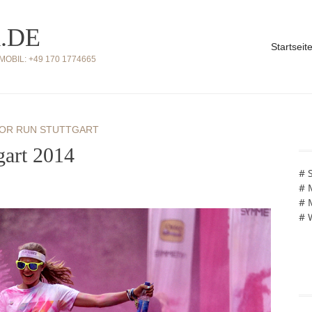
.DE
Startseit
BIL: +49 170 1774665
OR RUN STUTTGART
art 2014
# 
# 
# 
# 