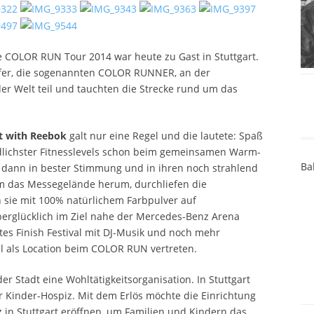
 COLOR RUN Tour 2014 war heute zu Gast in Stuttgart.
fer, die sogenannten COLOR RUNNER, an der
er Welt teil und tauchten die Strecke rund um das
t with Reebok
galt nur eine Regel und die lautete: Spaß
dlichster Fitnesslevels schon beim gemeinsamen Warm-
Ba
er dann in bester Stimmung und in ihren noch strahlend
um das Messegelände herum, durchliefen die
 sie mit 100% natürlichem Farbpulver auf
erglücklich im Ziel nahe der Mercedes-Benz Arena
es Finish Festival mit DJ-Musik und noch mehr
l als Location beim COLOR RUN vertreten.
r Stadt eine Wohltätigkeitsorganisation. In Stuttgart
er Kinder-Hospiz. Mit dem Erlös möchte die Einrichtung
 in Stuttgart eröffnen, um Familien und Kindern das