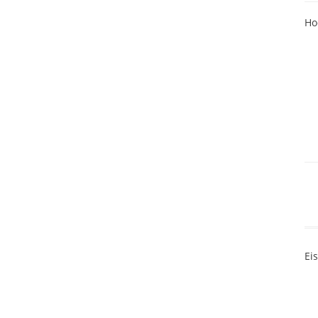
Ho
Ei