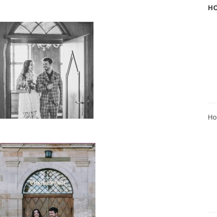
HO
Ho