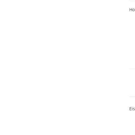
Ho
Ei