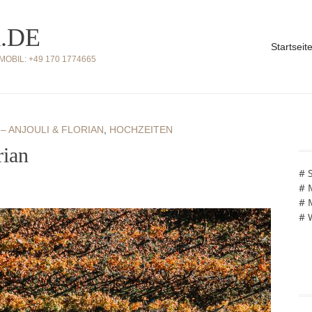
.DE
Startseit
BIL: +49 170 1774665
– ANJOULI & FLORIAN
,
HOCHZEITEN
rian
# 
# 
# 
# 