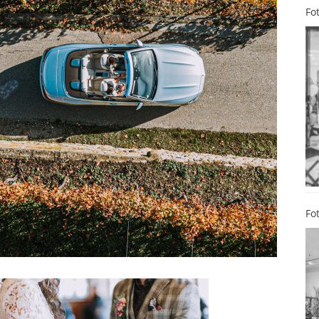
Fo
Fo