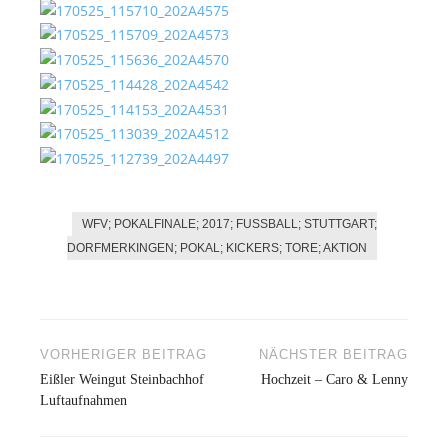
WFV; POKALFINALE; 2017; FUSSBALL; STUTTGART; D
ORFMERKINGEN; POKAL; KICKERS; TORE; AKTION
VORHERIGER BEITRAG
NÄCHSTER BEITRAG
Beitragsnavigation
Eißler Weingut Steinbachhof
Hochzeit – Caro & Lenny
Luftaufnahmen