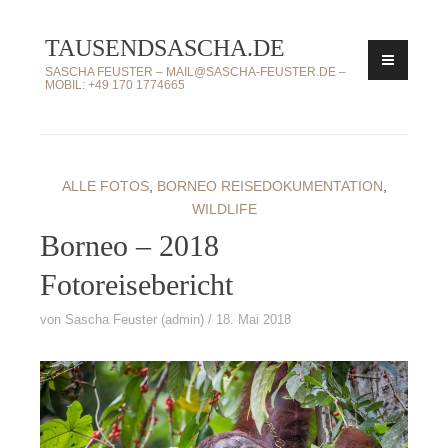
Zum
TAUSENDSASCHA.DE
Inhalt
springen
SASCHA FEUSTER – MAIL@SASCHA-FEUSTER.DE –
MOBIL: +49 170 1774665
ALLE FOTOS
,
BORNEO REISEDOKUMENTATION
,
WILDLIFE
Borneo – 2018
Fotoreisebericht
von
Sascha Feuster (admin)
18. Mai 2018