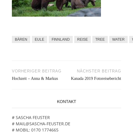
BÄREN
EULE
FINNLAND
REISE
TREE
WATER
VORHERIGER BEITRAG
NÄCHSTER BEITRAG
Beitragsnavigation
Hochzeit – Anna & Markus
Kanada 2019 Fotoreisebericht
KONTAKT
# SASCHA FEUSTER
# MAIL@SASCHA-FEUSTER.DE
# MOBIL: 0170 1774665