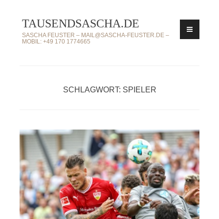
Zum
TAUSENDSASCHA.DE
Inhalt
springen
SASCHA FEUSTER – MAIL@SASCHA-FEUSTER.DE –
MOBIL: +49 170 1774665
SCHLAGWORT: SPIELER