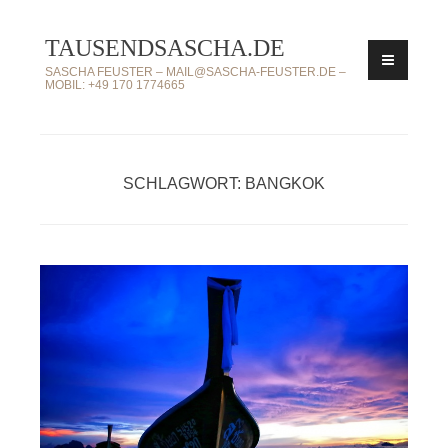
Zum
TAUSENDSASCHA.DE
Inhalt
springen
SASCHA FEUSTER – MAIL@SASCHA-FEUSTER.DE –
MOBIL: +49 170 1774665
SCHLAGWORT: BANGKOK