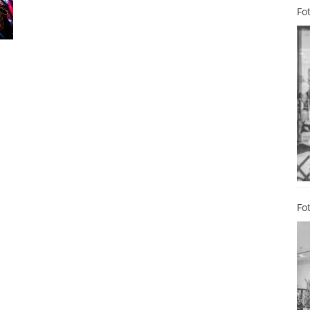
Fo
Fo