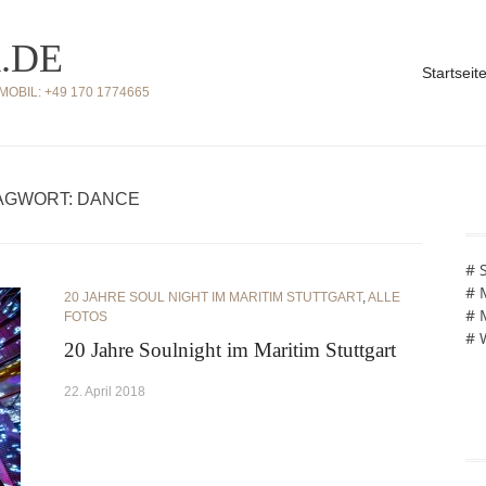
.DE
Startseit
BIL: +49 170 1774665
AGWORT: DANCE
# 
# 
20 JAHRE SOUL NIGHT IM MARITIM STUTTGART
,
ALLE
# 
FOTOS
# 
20 Jahre Soulnight im Maritim Stuttgart
22. April 2018