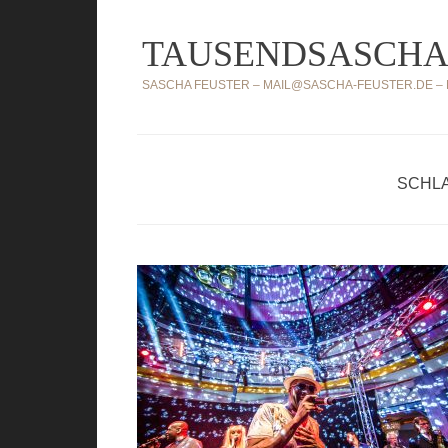
Zum
TAUSENDSASCHA
Inhalt
springen
SASCHA FEUSTER – MAIL@SASCHA-FEUSTER.DE – MO
SCHL