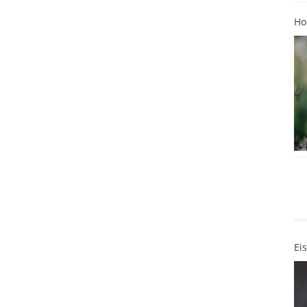
Ho
Ei