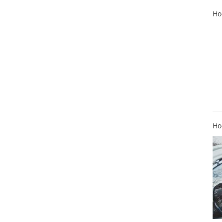
Ho
Ho