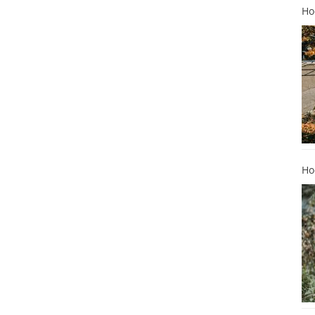
Ho
Ho