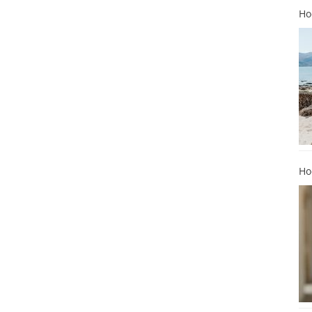
Ho
Ho