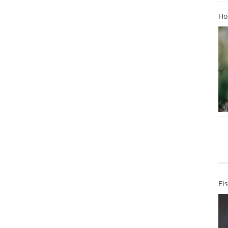
Ho
Ei