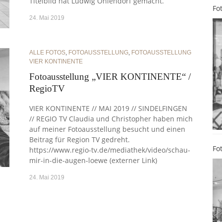
Titelbild hat Ludwig Ohlendorf gemacht.
Fo
24. Mai 2019
ALLE FOTOS
,
FOTOAUSSTELLUNG
,
FOTOAUSSTELLUNG
VIER KONTINENTE
Fotoausstellung „VIER KONTINENTE“ /
RegioTV
VIER KONTINENTE // MAI 2019 // SINDELFINGEN
// REGIO TV Claudia und Christopher haben mich
auf meiner Fotoausstellung besucht und einen
Beitrag für Region TV gedreht.
Fo
https://www.regio-tv.de/mediathek/video/schau-
mir-in-die-augen-loewe (externer Link)
24. Mai 2019