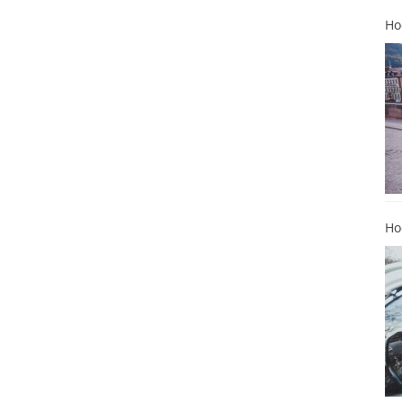
Ho
Ho