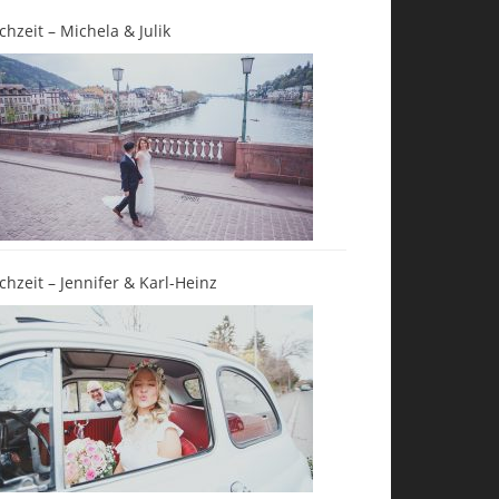
chzeit – Michela & Julik
chzeit – Jennifer & Karl-Heinz