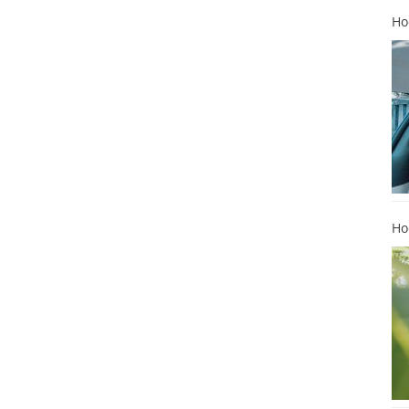
Ho
Ho