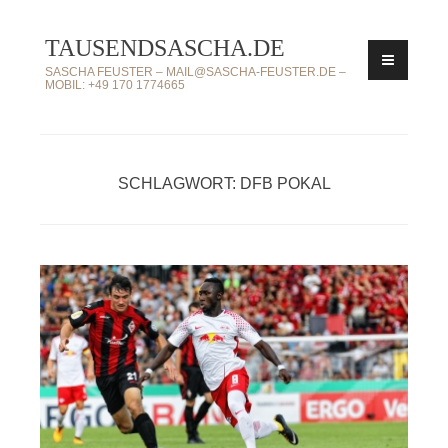
Zum
TAUSENDSASCHA.DE
Inhalt
springen
SASCHA FEUSTER – MAIL@SASCHA-FEUSTER.DE –
MOBIL: +49 170 1774665
SCHLAGWORT: DFB POKAL