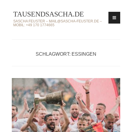
Zum
TAUSENDSASCHA.DE
Inhalt
springen
SASCHA FEUSTER – MAIL@SASCHA-FEUSTER.DE –
MOBIL: +49 170 1774665
SCHLAGWORT: ESSINGEN