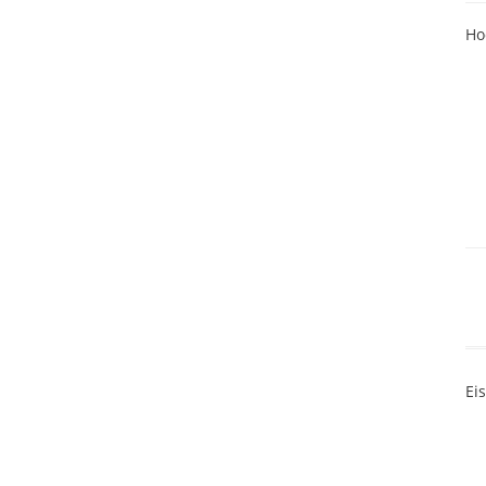
Ho
Ei