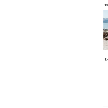
Ho
Ho