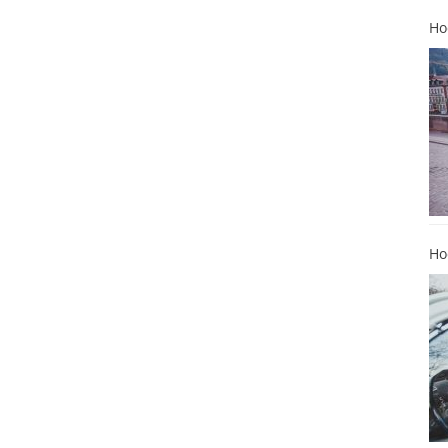
Ho
Ho