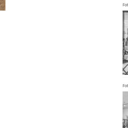
Fo
Fo