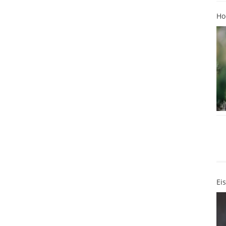
Ho
Ei