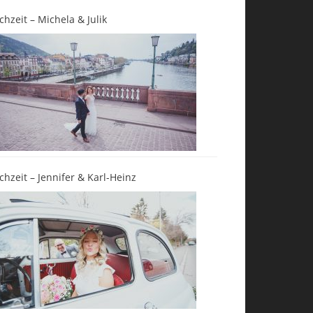
chzeit – Michela & Julik
chzeit – Jennifer & Karl-Heinz