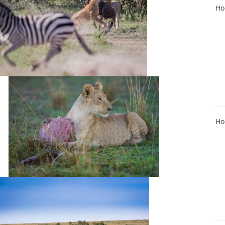
Ho
Ho