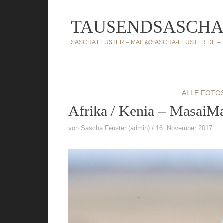
Zum
TAUSENDSASCHA
Inhalt
springen
SASCHA FEUSTER – MAIL@SASCHA-FEUSTER.DE – MO
ALLE FOTO
Afrika / Kenia – MasaiMa
von
Sascha Feuster (admin)
16. November 2017