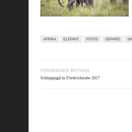
AFRIKA
ELEFANT
FOTOS
GEPARD
G
VORHERIGER BEITRAG
Beitragsnavigation
Schleppjagd in Friedrichsruhe 2017