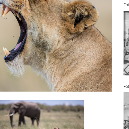
Fo
Fo