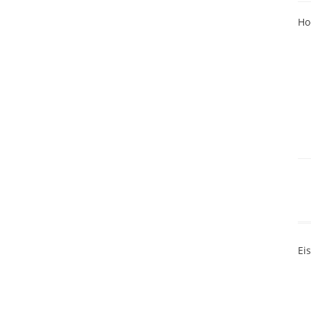
Ho
Ei