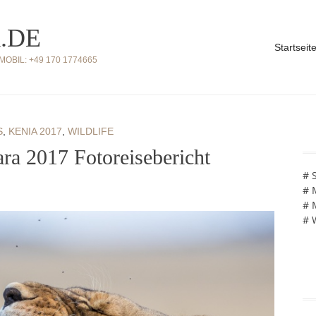
.DE
Startseit
BIL: +49 170 1774665
S
,
KENIA 2017
,
WILDLIFE
ra 2017 Fotoreisebericht
# 
# 
# 
# 