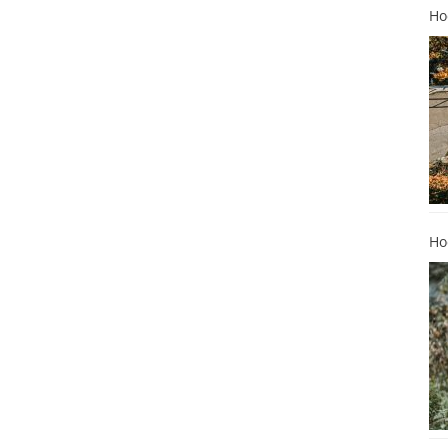
Ho
Ho