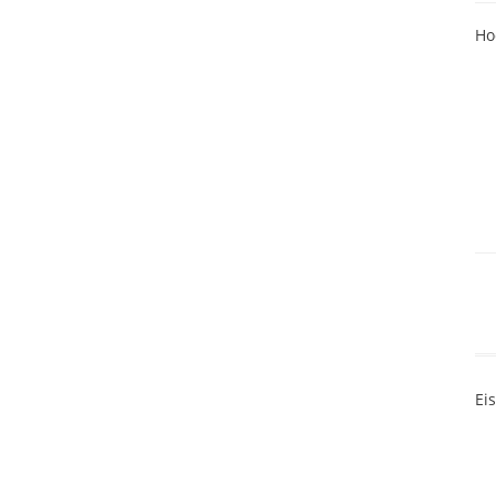
Ho
Ei