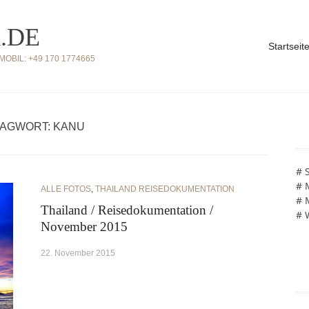
.DE
Startseit
BIL: +49 170 1774665
AGWORT: KANU
# 
# 
ALLE FOTOS
,
THAILAND REISEDOKUMENTATION
# 
Thailand / Reisedokumentation /
# 
November 2015
22. November 2015