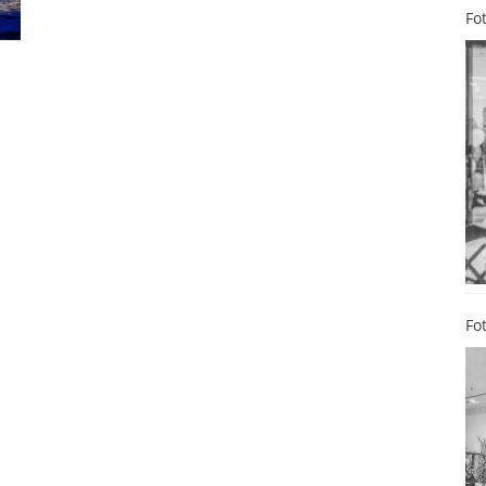
Fo
Fo