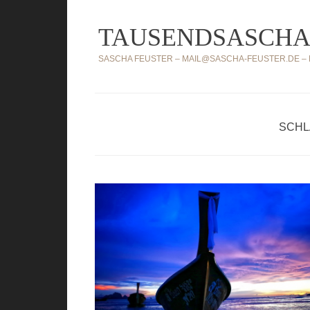
Zum
TAUSENDSASCHA
Inhalt
springen
SASCHA FEUSTER – MAIL@SASCHA-FEUSTER.DE – MO
SCHL