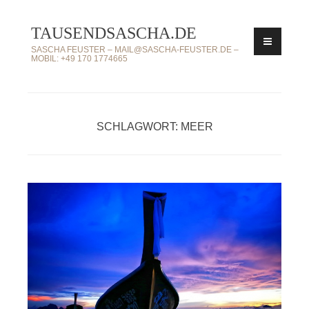
Zum
TAUSENDSASCHA.DE
Inhalt
springen
SASCHA FEUSTER – MAIL@SASCHA-FEUSTER.DE –
MOBIL: +49 170 1774665
SCHLAGWORT: MEER