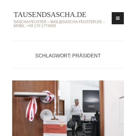
Zum
TAUSENDSASCHA.DE
Inhalt
springen
SASCHA FEUSTER – MAIL@SASCHA-FEUSTER.DE –
MOBIL: +49 170 1774665
SCHLAGWORT: PRÄSIDENT