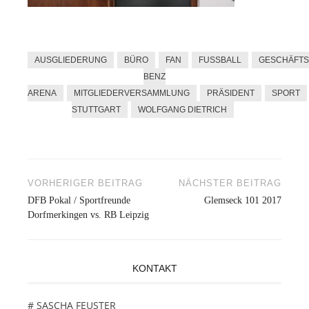
AUSGLIEDERUNG
BÜRO
FAN
FUSSBALL
GESCHÄFTS
BENZ
ARENA
MITGLIEDERVERSAMMLUNG
PRÄSIDENT
SPORT
STUTTGART
WOLFGANG DIETRICH
VORHERIGER BEITRAG
NÄCHSTER BEITRAG
Beitragsnavigation
DFB Pokal / Sportfreunde
Glemseck 101 2017
Dorfmerkingen vs. RB Leipzig
KONTAKT
# SASCHA FEUSTER