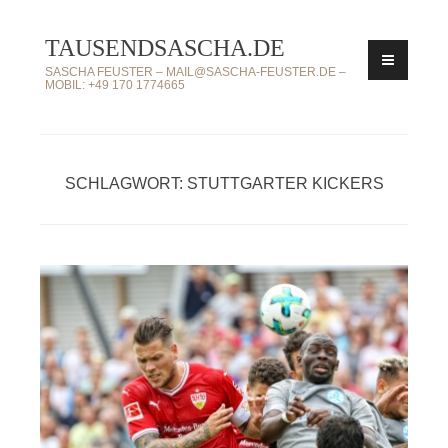
Zum
TAUSENDSASCHA.DE
Inhalt
springen
SASCHA FEUSTER – MAIL@SASCHA-FEUSTER.DE –
MOBIL: +49 170 1774665
SCHLAGWORT: STUTTGARTER KICKERS