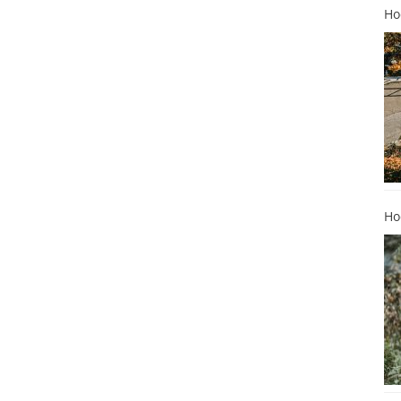
Ho
Ho