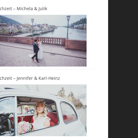
chzeit – Michela & Julik
chzeit – Jennifer & Karl-Heinz