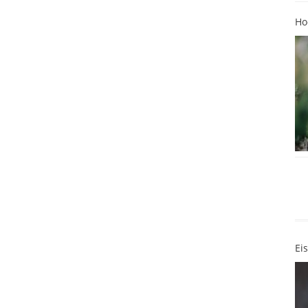
Ho
Ei