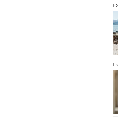
Ho
Ho