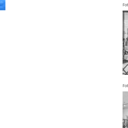
Fo
Fo