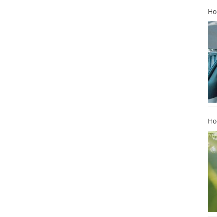
Ho
Ho