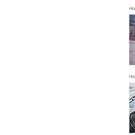
Ho
Ho