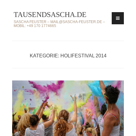
Zum
TAUSENDSASCHA.DE
Inhalt
springen
SASCHA FEUSTER – MAIL@SASCHA-FEUSTER.DE –
MOBIL: +49 170 1774665
KATEGORIE: HOLIFESTIVAL 2014