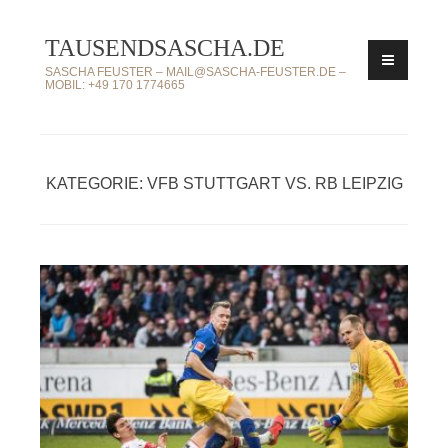
Zum
TAUSENDSASCHA.DE
Inhalt
springen
SASCHA FEUSTER – MAIL@SASCHA-FEUSTER.DE –
MOBIL: +49 170 1774665
KATEGORIE: VFB STUTTGART VS. RB LEIPZIG