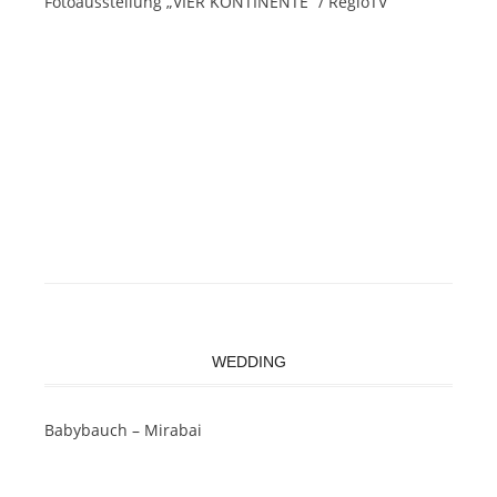
Fotoausstellung „VIER KONTINENTE“ / RegioTV
WEDDING
Babybauch – Mirabai