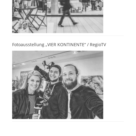
Fotoausstellung „VIER KONTINENTE“ / RegioTV