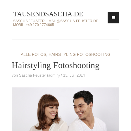
Zum
TAUSENDSASCHA.DE
Inhalt
springen
SASCHA FEUSTER – MAIL@SASCHA-FEUSTER.DE –
MOBIL: +49 170 1774665
ALLE FOTOS
,
HAIRSTYLING FOTOSHOOTING
Hairstyling Fotoshooting
von
Sascha Feuster (admin)
13. Juli 2014