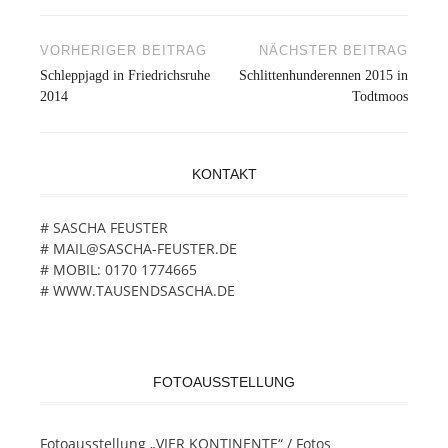
VORHERIGER BEITRAG
NÄCHSTER BEITRAG
Beitragsnavigation
Schleppjagd in Friedrichsruhe
Schlittenhunderennen 2015 in
2014
Todtmoos
KONTAKT
# SASCHA FEUSTER
# MAIL@SASCHA-FEUSTER.DE
# MOBIL: 0170 1774665
# WWW.TAUSENDSASCHA.DE
FOTOAUSSTELLUNG
Fotoausstellung „VIER KONTINENTE“ / Fotos