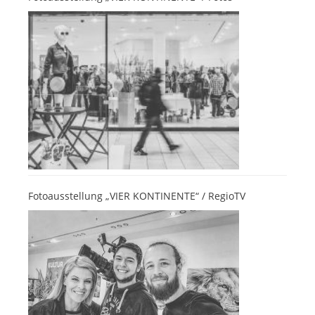
Fotoausstellung „VIER KONTINENTE“ / RegioTV