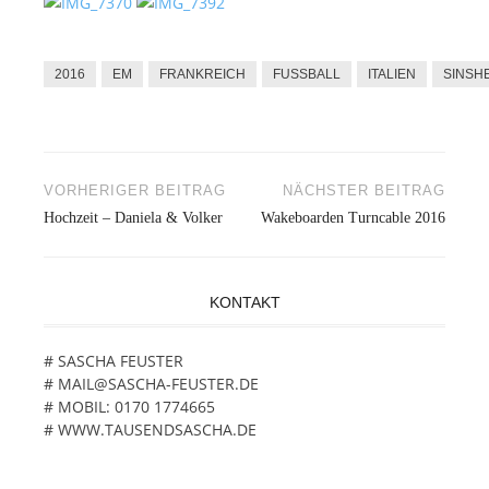
2016
EM
FRANKREICH
FUSSBALL
ITALIEN
SINSH
VORHERIGER BEITRAG
NÄCHSTER BEITRAG
Beitragsnavigation
Hochzeit – Daniela & Volker
Wakeboarden Turncable 2016
KONTAKT
# SASCHA FEUSTER
# MAIL@SASCHA-FEUSTER.DE
# MOBIL: 0170 1774665
# WWW.TAUSENDSASCHA.DE