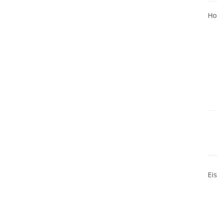
Ho
Ei